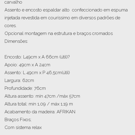
carvalho

Assento e encosto espaldar alto  confeccionado em espuma 
injetada revestida em couríssimo em diversos padrões de 
cores.  

Opcional montagem na estrutura e braços cromados

Dimensões:

Encosto: L49cm x A 66cm (útil)?

Apoio: 49cm x A 24cm

Assento: L 49cm x P 46,5cm(útil)

Largura: 62cm

Profundidade: 76cm

Altura assento: mín 47cm /máx 57cm

Altura total: mín 1,09 / máx 1,19 m

Acabamento da madeira: AFRIKAN

Braços Fixos;

Com sistema relax
