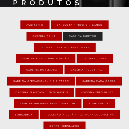
PRODUTOS
AUDITÓRIO
BANQUETA / MOCHO / BANCO
CADEIRA CAIXA
CADEIRA DIRETOR
CADEIRA DIRETOR / PRESIDENTE
CADEIRA FIXA / APROXIMAÇÃO
CADEIRA GAMER
CADEIRA HOTELARIA
CADEIRA INDUSTRIAL
CADEIRA OPERACIONAL / DIGITADOR
CADEIRA PARA OBESO
CADEIRA PLÁSTICA / EMPILHÁVEIS
CADEIRA PRESIDENTE
CADEIRA UNIVERSITÁRIA / ESCOLAR
HOME OFFICE
LONGARINA
RECEPÇÃO / SOFÁ / POLTRONA DECORATIVA
SOFÁS MODULADOS