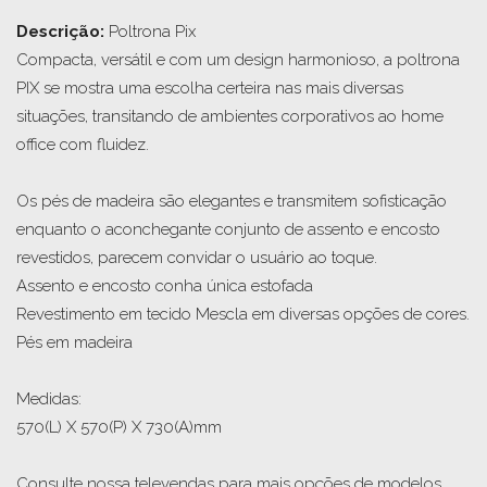
Descrição: 
Poltrona Pix

Compacta, versátil e com um design harmonioso, a poltrona 
PIX se mostra uma escolha certeira nas mais diversas 
situações, transitando de ambientes corporativos ao home 
office com fluidez. 

Os pés de madeira são elegantes e transmitem sofisticação 
enquanto o aconchegante conjunto de assento e encosto 
revestidos, parecem convidar o usuário ao toque.

Assento e encosto conha única estofada  

Revestimento em tecido Mescla em diversas opções de cores.

Pés em madeira

Medidas:  

570(L) X 570(P) X 730(A)mm

Consulte nossa televendas para mais opções de modelos, 