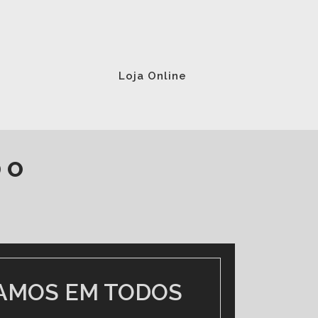
Loja Online
DO
IZAÇÃO
o Freitas, 99 - República, São Paulo/SP -