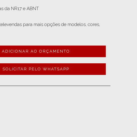
as da NR17 e ABNT

televendas para mais opções de modelos, cores, 
ADICIONAR AO ORÇAMENTO
SOLICITAR PELO WHATSAPP