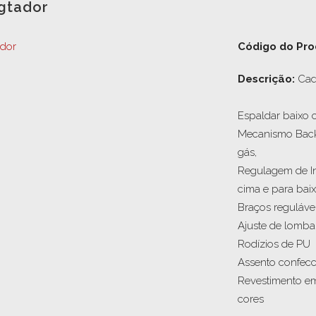
igtador
Código do Pro
Descrição: 
Cade
Espaldar baixo 
Mecanismo Back 
gás,

Regulagem de Inc
cima e para baix
Braços regulávei
Ajuste de lombar.
Rodízios de PU

Assento confecc
Revestimento em
cores
