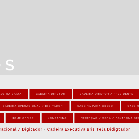
OS
ADEIRA CAIXA
CADEIRA DIRETOR
CADEIRA DIRETOR / PRESIDENTE
CADEIRA OPERACIONAL / DIGITADOR
CADEIRA PARA OBESO
CADEIR
HOME OFFICE
LONGARINA
RECEPÇÃO / SOFÁ / POLTRONA DE
acional / Digitador
>
Cadeira Executiva Briz Tela Didigtador