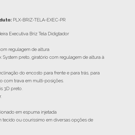
duto:
PLX-BRIZ-TELA-EXEC-PR
ira Executiva Briz Tela Didigtador

com regulagem de altura

System preto, giratório com regulagem de altura à 
linação do encosto para frente e para trás, para 
o com trava em multi-posições.

s 3D preto.



ionado em espuma injetada 

 tecido ou couríssimo em diversas opções de 