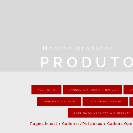
Nossos produtos
PRODUT
AUDITÓRIO
BANQUETA / MOCHO / BANCO
C
CADEIRA HOTELARIA
CADEIRA INDUSTRIAL
CADEIRA UNIVERSITÁRIA / ESCOLAR
Página Inicial
>
Cadeiras/Poltronas
>
Cadeira Oper