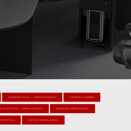
CADEIRA FIXA / APROXIMAÇÃO
CADEIRA GAMER
A PLÁSTICA / EMPILHÁVEIS
CADEIRA PRESIDENTE
CORATIVA
SOFÁS MODULADOS