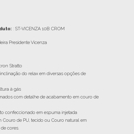
duto:
: ST-VICENZA 10B CROM
eira Presidente Vicenza

on Stratto

inclinação do relax em diversas opções de 
ura à gás

omados com detalhe de acabamento em couro de 
to confeccionado em espuma injetada   

 Couro de PU, tecido ou Couro natural em 
de cores.
