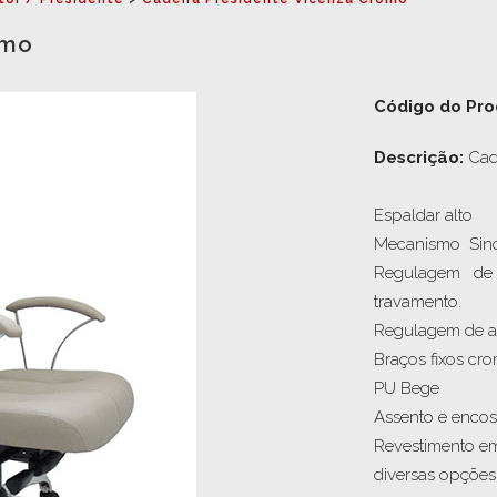
omo
Código do Pro
Descrição: 
Cad
Espaldar alto

Mecanismo  Sincr
Regulagem   de 
travamento.

Regulagem de alt
Braços fixos cr
PU Bege

Assento e encos
Revestimento em
diversas opções 