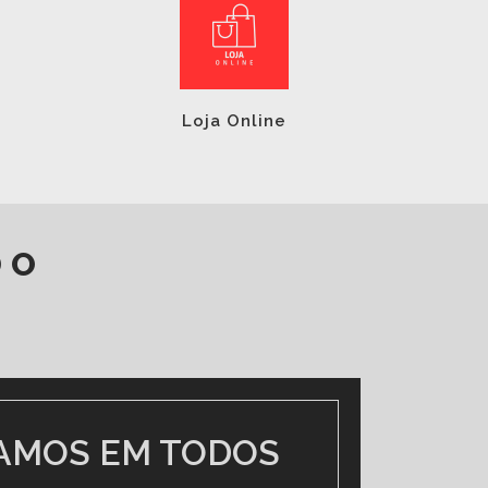
Loja Online
DO
IZAÇÃO
o Freitas, 99 - República, São Paulo/SP -