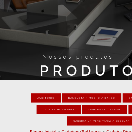
Nossos produtos
PRODUT
AUDITÓRIO
BANQUETA / MOCHO / BANCO
C
CADEIRA HOTELARIA
CADEIRA INDUSTRIAL
CADEIRA UNIVERSITÁRIA / ESCOLAR
Página Inicial
>
Cadeiras/Poltronas
>
Cadeira Dire