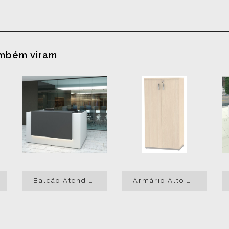
ambém viram
Balcão Atendimento/Recepção Ilúmine
Armário Alto Diretor Fechado