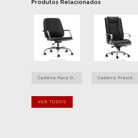
Produtos Relacionados
Cadeira Para Obeso Diretor Max Giratória Cromada
Cadeira Presidente New Onix Cromo
VER TODOS