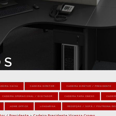
OS
ADEIRA CAIXA
CADEIRA DIRETOR
CADEIRA DIRETOR / PRESIDENTE
CADEIRA OPERACIONAL / DIGITADOR
CADEIRA PARA OBESO
CADEIR
HOME OFFICE
LONGARINA
RECEPÇÃO / SOFÁ / POLTRONA DE
tor / Presidente
>
Cadeira Presidente Vicenza Cromo