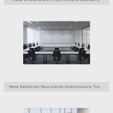
Mesa Rebatível/Basculante/dobrávelpara Treinamento pé