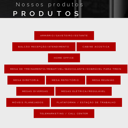
Nossos produtos
PRODUTOS
ARMÁRIO/GAVETEIRO/ESTANTE
BALCÃO RECEPÇÃO/ATENDIMENTO
CABINE ACÚSTICA
HOME OFFICE
MESA DE TREINAMENTO/REBATÍVEL/BASCULANTE/DOBRÁVEL PARA TREIN
MESA DIRETORIA
MESA REFEITÓRIO
MESA REUNIÃO
MESAS DIVERSAS
MESAS ELÉTRICA/REGULÁVEL
MÓVEIS PLANEJADOS
PLATAFORMA / ESTAÇÃO DE TRABALHO
TELEMARKETING / CALL CENTER