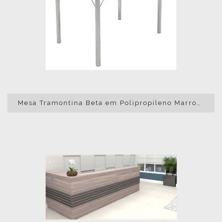
Mesa Tramontina Beta em Polipropileno Marrom com Base em Alumínio Polido