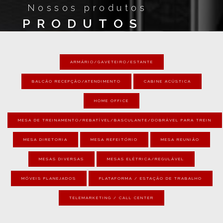
Nossos produtos
PRODUTOS
ARMÁRIO/GAVETEIRO/ESTANTE
BALCÃO RECEPÇÃO/ATENDIMENTO
CABINE ACÚSTICA
HOME OFFICE
MESA DE TREINAMENTO/REBATÍVEL/BASCULANTE/DOBRÁVEL PARA TREIN
MESA DIRETORIA
MESA REFEITÓRIO
MESA REUNIÃO
MESAS DIVERSAS
MESAS ELÉTRICA/REGULÁVEL
MÓVEIS PLANEJADOS
PLATAFORMA / ESTAÇÃO DE TRABALHO
TELEMARKETING / CALL CENTER