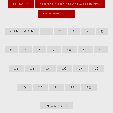
LONGARINA
RECEPÇÃO / SOFÁ / POLTRONA DECORATIVA
SOFÁS MODULADOS
< ANTERIOR
1
2
3
4
5
6
7
8
9
10
11
12
13
14
15
16
17
18
19
20
21
22
23
PRÓXIMO >