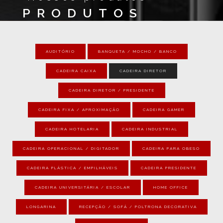
PRODUTOS
AUDITÓRIO
BANQUETA / MOCHO / BANCO
CADEIRA CAIXA
CADEIRA DIRETOR
CADEIRA DIRETOR / PRESIDENTE
CADEIRA FIXA / APROXIMAÇÃO
CADEIRA GAMER
CADEIRA HOTELARIA
CADEIRA INDUSTRIAL
CADEIRA OPERACIONAL / DIGITADOR
CADEIRA PARA OBESO
CADEIRA PLÁSTICA / EMPILHÁVEIS
CADEIRA PRESIDENTE
CADEIRA UNIVERSITÁRIA / ESCOLAR
HOME OFFICE
LONGARINA
RECEPÇÃO / SOFÁ / POLTRONA DECORATIVA