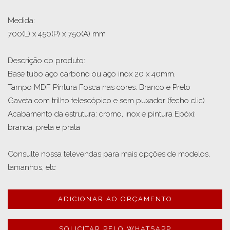
Medida:

700(L) x 450(P) x 750(A) mm

Descrição do produto:

Base tubo aço carbono ou aço inox 20 x 40mm.

Tampo MDF Pintura Fosca nas cores: Branco e Preto

Gaveta com trilho telescópico e sem puxador (fecho clic)

Acabamento da estrutura: cromo, inox e pintura Epóxi: 
branca, preta e prata

Consulte nossa televendas para mais opções de modelos, 
tamanhos, etc
ADICIONAR AO ORÇAMENTO
SOLICITAR PELO WHATSAPP